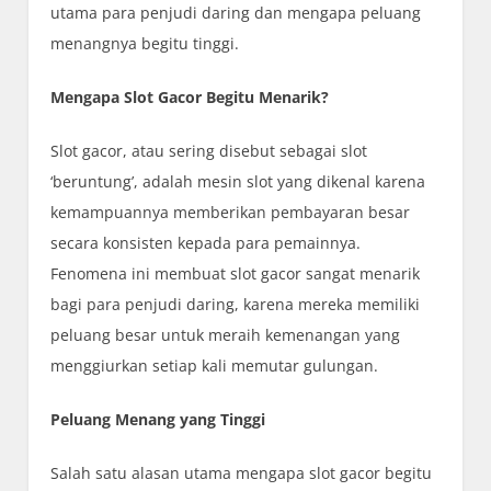
utama para penjudi daring dan mengapa peluang
menangnya begitu tinggi.
Mengapa Slot Gacor Begitu Menarik?
Slot gacor, atau sering disebut sebagai slot
‘beruntung’, adalah mesin slot yang dikenal karena
kemampuannya memberikan pembayaran besar
secara konsisten kepada para pemainnya.
Fenomena ini membuat slot gacor sangat menarik
bagi para penjudi daring, karena mereka memiliki
peluang besar untuk meraih kemenangan yang
menggiurkan setiap kali memutar gulungan.
Peluang Menang yang Tinggi
Salah satu alasan utama mengapa slot gacor begitu