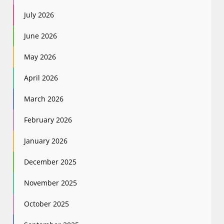
July 2026
June 2026
May 2026
April 2026
March 2026
February 2026
January 2026
December 2025
November 2025
October 2025