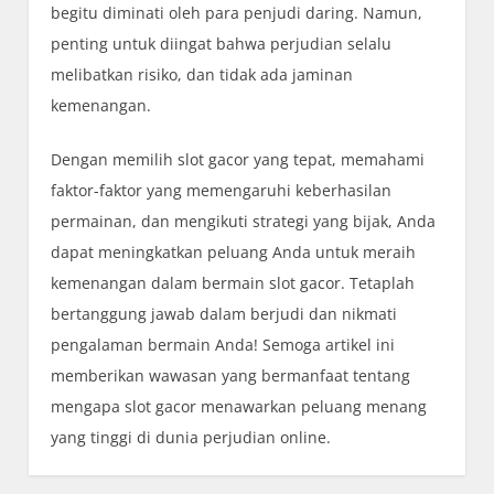
begitu diminati oleh para penjudi daring. Namun,
penting untuk diingat bahwa perjudian selalu
melibatkan risiko, dan tidak ada jaminan
kemenangan.
Dengan memilih slot gacor yang tepat, memahami
faktor-faktor yang memengaruhi keberhasilan
permainan, dan mengikuti strategi yang bijak, Anda
dapat meningkatkan peluang Anda untuk meraih
kemenangan dalam bermain slot gacor. Tetaplah
bertanggung jawab dalam berjudi dan nikmati
pengalaman bermain Anda! Semoga artikel ini
memberikan wawasan yang bermanfaat tentang
mengapa slot gacor menawarkan peluang menang
yang tinggi di dunia perjudian online.