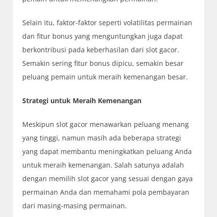
Selain itu, faktor-faktor seperti volatilitas permainan
dan fitur bonus yang menguntungkan juga dapat
berkontribusi pada keberhasilan dari slot gacor.
Semakin sering fitur bonus dipicu, semakin besar
peluang pemain untuk meraih kemenangan besar.
Strategi untuk Meraih Kemenangan
Meskipun slot gacor menawarkan peluang menang
yang tinggi, namun masih ada beberapa strategi
yang dapat membantu meningkatkan peluang Anda
untuk meraih kemenangan. Salah satunya adalah
dengan memilih slot gacor yang sesuai dengan gaya
permainan Anda dan memahami pola pembayaran
dari masing-masing permainan.