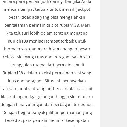
antara para pemain judi daring. Dan jika Anda
mencari tempat terbaik untuk meraih jackpot
besar, tidak ada yang bisa mengalahkan
pengalaman bermain di slot rupiah138. Mari
kita telusuri lebih dalam tentang mengapa
Rupiah138 menjadi tempat terbaik untuk
bermain slot dan meraih kemenangan besar!
Koleksi Slot yang Luas dan Beragam Salah satu
keunggulan utama dari bermain slot di
Rupiah138 adalah koleksi permainan slot yang
luas dan beragam. Situs ini menawarkan
ratusan judul slot yang berbeda, mulai dari slot
klasik dengan tiga gulungan hingga slot modern
dengan lima gulungan dan berbagai fitur bonus.
Dengan begitu banyak pilihan permainan yang
tersedia, para pemain memiliki kesempatan