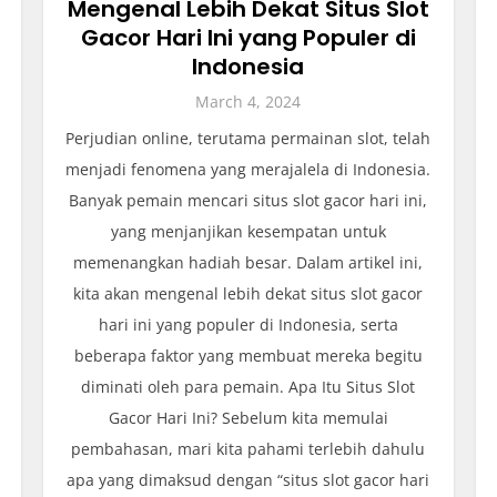
Mengenal Lebih Dekat Situs Slot
Gacor Hari Ini yang Populer di
Indonesia
March 4, 2024
Perjudian online, terutama permainan slot, telah
menjadi fenomena yang merajalela di Indonesia.
Banyak pemain mencari situs slot gacor hari ini,
yang menjanjikan kesempatan untuk
memenangkan hadiah besar. Dalam artikel ini,
kita akan mengenal lebih dekat situs slot gacor
hari ini yang populer di Indonesia, serta
beberapa faktor yang membuat mereka begitu
diminati oleh para pemain. Apa Itu Situs Slot
Gacor Hari Ini? Sebelum kita memulai
pembahasan, mari kita pahami terlebih dahulu
apa yang dimaksud dengan “situs slot gacor hari