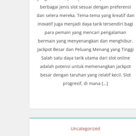
berbagai jenis slot sesuai dengan preferensi
dan selera mereka. Tema-tema yang kreatif dan
inovatif juga menjadi daya tarik tersendiri bagi
para pemain yang mencari pengalaman
bermain yang menyenangkan dan menghibur.
Jackpot Besar dan Peluang Menang yang Tinggi
Salah satu daya tarik utama dari slot online
adalah potensi untuk memenangkan jackpot
besar dengan taruhan yang relatif kecil. Slot
progresif, di mana […]
Uncategorized