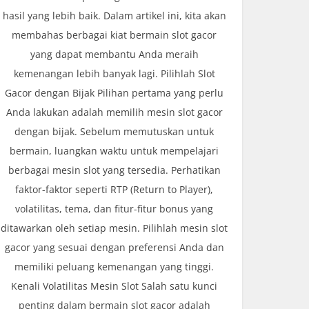
hasil yang lebih baik. Dalam artikel ini, kita akan
membahas berbagai kiat bermain slot gacor
yang dapat membantu Anda meraih
kemenangan lebih banyak lagi. Pilihlah Slot
Gacor dengan Bijak Pilihan pertama yang perlu
Anda lakukan adalah memilih mesin slot gacor
dengan bijak. Sebelum memutuskan untuk
bermain, luangkan waktu untuk mempelajari
berbagai mesin slot yang tersedia. Perhatikan
faktor-faktor seperti RTP (Return to Player),
volatilitas, tema, dan fitur-fitur bonus yang
ditawarkan oleh setiap mesin. Pilihlah mesin slot
gacor yang sesuai dengan preferensi Anda dan
memiliki peluang kemenangan yang tinggi.
Kenali Volatilitas Mesin Slot Salah satu kunci
penting dalam bermain slot gacor adalah