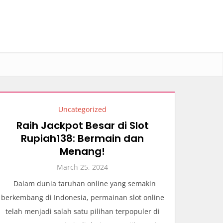
Uncategorized
Raih Jackpot Besar di Slot
Rupiah138: Bermain dan
Menang!
March 25, 2024
Dalam dunia taruhan online yang semakin
berkembang di Indonesia, permainan slot online
telah menjadi salah satu pilihan terpopuler di