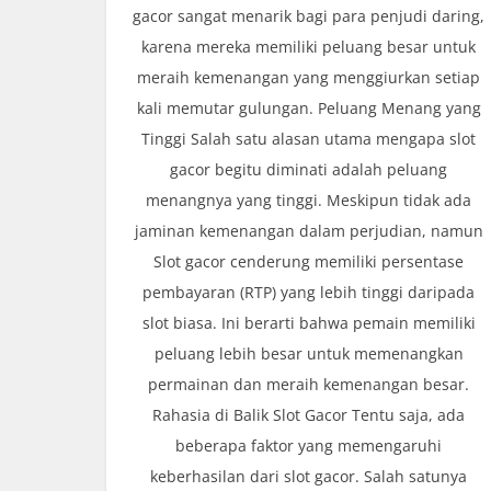
gacor sangat menarik bagi para penjudi daring,
karena mereka memiliki peluang besar untuk
meraih kemenangan yang menggiurkan setiap
kali memutar gulungan. Peluang Menang yang
Tinggi Salah satu alasan utama mengapa slot
gacor begitu diminati adalah peluang
menangnya yang tinggi. Meskipun tidak ada
jaminan kemenangan dalam perjudian, namun
Slot gacor cenderung memiliki persentase
pembayaran (RTP) yang lebih tinggi daripada
slot biasa. Ini berarti bahwa pemain memiliki
peluang lebih besar untuk memenangkan
permainan dan meraih kemenangan besar.
Rahasia di Balik Slot Gacor Tentu saja, ada
beberapa faktor yang memengaruhi
keberhasilan dari slot gacor. Salah satunya