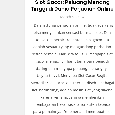
Slot Gacor: Peluang Menang
Tinggi di Dunia Perjudian Online
March 5, 2024
Dalam dunia perjudian online, tidak ada yang
bisa mengalahkan sensasi bermain slot. Dan
ketika kita berbicara tentang slot gacor, itu
adalah sesuatu yang mengundang perhatian
setiap pemain. Mari kita telusuri mengapa slot
gacor menjadi pilihan utama para penjudi
daring dan mengapa peluang menangnya
begitu tinggi. Mengapa Slot Gacor Begitu
Menarik? Slot gacor, atau sering disebut sebagai
slot ‘beruntung’, adalah mesin slot yang dikenal
karena kemampuannya memberikan
pembayaran besar secara konsisten kepada
para pemainnya. Fenomena ini membuat slot