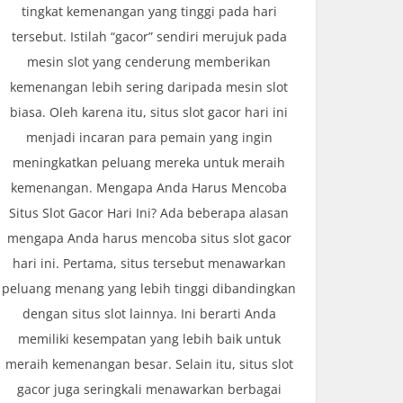
tingkat kemenangan yang tinggi pada hari
tersebut. Istilah “gacor” sendiri merujuk pada
mesin slot yang cenderung memberikan
kemenangan lebih sering daripada mesin slot
biasa. Oleh karena itu, situs slot gacor hari ini
menjadi incaran para pemain yang ingin
meningkatkan peluang mereka untuk meraih
kemenangan. Mengapa Anda Harus Mencoba
Situs Slot Gacor Hari Ini? Ada beberapa alasan
mengapa Anda harus mencoba situs slot gacor
hari ini. Pertama, situs tersebut menawarkan
peluang menang yang lebih tinggi dibandingkan
dengan situs slot lainnya. Ini berarti Anda
memiliki kesempatan yang lebih baik untuk
meraih kemenangan besar. Selain itu, situs slot
gacor juga seringkali menawarkan berbagai