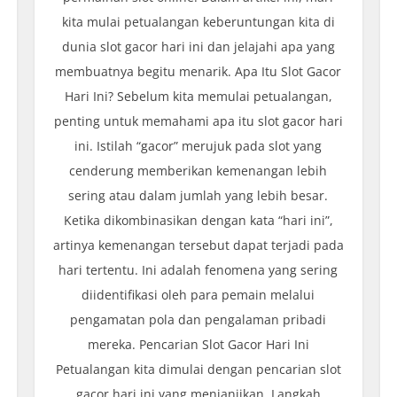
kita mulai petualangan keberuntungan kita di
dunia slot gacor hari ini dan jelajahi apa yang
membuatnya begitu menarik. Apa Itu Slot Gacor
Hari Ini? Sebelum kita memulai petualangan,
penting untuk memahami apa itu slot gacor hari
ini. Istilah “gacor” merujuk pada slot yang
cenderung memberikan kemenangan lebih
sering atau dalam jumlah yang lebih besar.
Ketika dikombinasikan dengan kata “hari ini”,
artinya kemenangan tersebut dapat terjadi pada
hari tertentu. Ini adalah fenomena yang sering
diidentifikasi oleh para pemain melalui
pengamatan pola dan pengalaman pribadi
mereka. Pencarian Slot Gacor Hari Ini
Petualangan kita dimulai dengan pencarian slot
gacor hari ini yang menjanjikan. Langkah