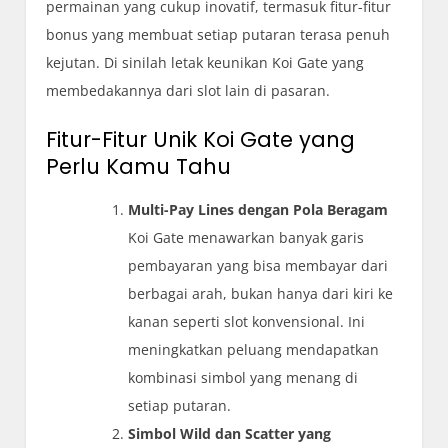
permainan yang cukup inovatif, termasuk fitur-fitur
bonus yang membuat setiap putaran terasa penuh
kejutan. Di sinilah letak keunikan Koi Gate yang
membedakannya dari slot lain di pasaran.
Fitur-Fitur Unik Koi Gate yang
Perlu Kamu Tahu
Multi-Pay Lines dengan Pola Beragam
Koi Gate menawarkan banyak garis
pembayaran yang bisa membayar dari
berbagai arah, bukan hanya dari kiri ke
kanan seperti slot konvensional. Ini
meningkatkan peluang mendapatkan
kombinasi simbol yang menang di
setiap putaran.
Simbol Wild dan Scatter yang