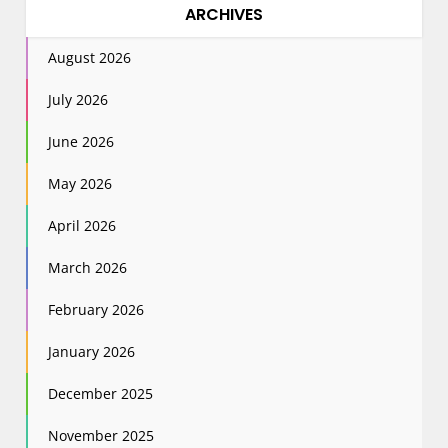
ARCHIVES
August 2026
July 2026
June 2026
May 2026
April 2026
March 2026
February 2026
January 2026
December 2025
November 2025