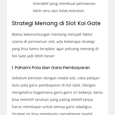
interaktif yang membuat permainan
lebih seru dan tidak monoton.
Strategi Menang di Slot Koi Gate
Walau keberuntungan memang menjadi faktor
utama di permainan slot, ada beberapa strategi
yang bisa kamu terapkan agar peluang menang di
Koi Gate jadi lebih besar:
1. Pahami Pola dan Garis Pembayaran
Sebelum bermain dengan modal asli, coba pelajari
dulu pola garis pembayaran di Koi Gate. Dengan
mengetahui bagaimana garis-garis ini bekerja, kamu
bisa memilih taruhan yang paling efektif tanpa
harus membayar untuk semua garis sekaligus.
Strategi ini bisa membantu menghemat modal