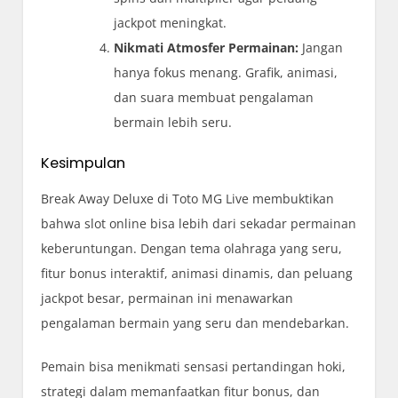
jackpot meningkat.
Nikmati Atmosfer Permainan:
Jangan
hanya fokus menang. Grafik, animasi,
dan suara membuat pengalaman
bermain lebih seru.
Kesimpulan
Break Away Deluxe di Toto MG Live membuktikan
bahwa slot online bisa lebih dari sekadar permainan
keberuntungan. Dengan tema olahraga yang seru,
fitur bonus interaktif, animasi dinamis, dan peluang
jackpot besar, permainan ini menawarkan
pengalaman bermain yang seru dan mendebarkan.
Pemain bisa menikmati sensasi pertandingan hoki,
strategi dalam memanfaatkan fitur bonus, dan