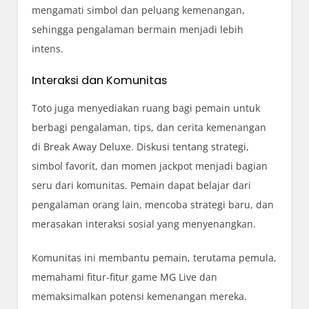
mengamati simbol dan peluang kemenangan,
sehingga pengalaman bermain menjadi lebih
intens.
Interaksi dan Komunitas
Toto juga menyediakan ruang bagi pemain untuk
berbagi pengalaman, tips, dan cerita kemenangan
di Break Away Deluxe. Diskusi tentang strategi,
simbol favorit, dan momen jackpot menjadi bagian
seru dari komunitas. Pemain dapat belajar dari
pengalaman orang lain, mencoba strategi baru, dan
merasakan interaksi sosial yang menyenangkan.
Komunitas ini membantu pemain, terutama pemula,
memahami fitur-fitur game MG Live dan
memaksimalkan potensi kemenangan mereka.