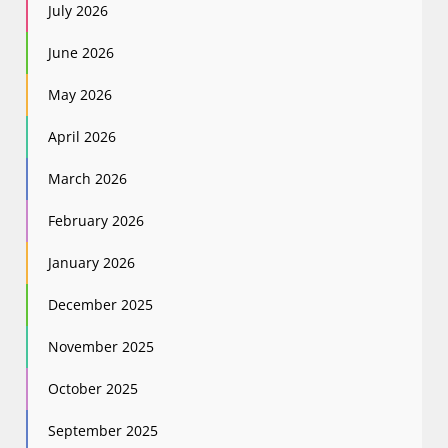
July 2026
June 2026
May 2026
April 2026
March 2026
February 2026
January 2026
December 2025
November 2025
October 2025
September 2025