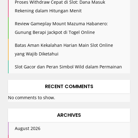
Proses Withdraw Cepat di Slot: Dana Masuk
Rekening dalam Hitungan Menit
Review Gameplay Mount Mazuma Habanero:
Gunung Berapi Jackpot di Togel Online
Batas Aman Kekalahan Harian Main Slot Online
yang Wajib Diketahui
Slot Gacor dan Peran Simbol Wild dalam Permainan
RECENT COMMENTS
No comments to show.
ARCHIVES
August 2026