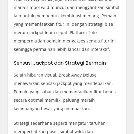
mana simbol wild muncul dan menggantikan simbol
lain untuk membentuk kombinasi menang. Pemain
yang memanfaatkan fitur ini dengan strategi bisa
meraih jackpot lebih cepat. Platform Toto
mempermudah pemain mengakses semua fitur ini,
sehingga permainan lebih lancar dan interaktif.
Sensasi Jackpot dan Strategi Bermain
Selain hiburan visual, Break Away Deluxe
menawarkan sensasi jackpot yang mendebarkan.
Pemain yang sabar dan memanfaatkan fitur bonus
secara optimal memiliki peluang meraih
kemenangan besar yang memuaskan.
Strategi sederhana seperti mengatur taruhan,
memperhatikan posisi simbol wild, dan