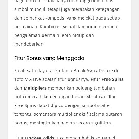
bagi pemain. Tidak hanya menunggu kombinasi
simbol muncul, tetapi juga merasakan ketegangan
dan semangat kompetisi yang melekat pada setiap
permainan. Kombinasi visual dan audio membuat
pengalaman bermain lebih hidup dan
mendebarkan.
Fitur Bonus yang Menggoda
Salah satu daya tarik utama Break Away Deluxe di
Toto MG Live adalah fitur bonusnya. Fitur
Free Spins
dan
Multipliers
memberikan peluang tambahan
untuk meraih kemenangan besar. Misalnya, fitur
Free Spins dapat dipicu dengan simbol scatter
tertentu, sementara multiplier aktif selama putaran
bonus, meningkatkan hadiah secara signifikan.
Fitur
Hockey Wilds
juga menambah keseruan, di