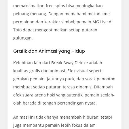
memaksimalkan free spins bisa meningkatkan
peluang menang. Dengan memahami mekanisme
permainan dan karakter simbol, pemain MG Live di
Toto dapat mengoptimalkan setiap putaran
gulungan.
Grafik dan Animasi yang Hidup
Kelebihan lain dari Break Away Deluxe adalah
kualitas grafis dan animasi. Efek visual seperti
gerakan pemain, jatuhnya puck, dan sorak penonton
membuat setiap putaran terasa dinamis. Ditambah
efek suara arena hoki yang autentik, pemain seolah-
olah berada di tengah pertandingan nyata.
Animasi ini tidak hanya menambah hiburan, tetapi
juga membantu pemain lebih fokus dalam