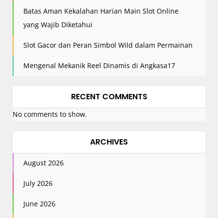
Batas Aman Kekalahan Harian Main Slot Online
yang Wajib Diketahui
Slot Gacor dan Peran Simbol Wild dalam Permainan
Mengenal Mekanik Reel Dinamis di Angkasa17
RECENT COMMENTS
No comments to show.
ARCHIVES
August 2026
July 2026
June 2026