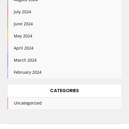
July 2024
June 2024
May 2024
April 2024
March 2024
February 2024
CATEGORIES
Uncategorized