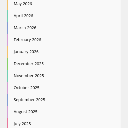
May 2026
April 2026
March 2026
February 2026
January 2026
December 2025
November 2025
October 2025
September 2025
August 2025
July 2025