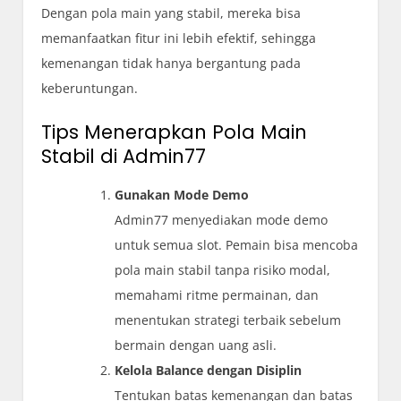
Dengan pola main yang stabil, mereka bisa
memanfaatkan fitur ini lebih efektif, sehingga
kemenangan tidak hanya bergantung pada
keberuntungan.
Tips Menerapkan Pola Main
Stabil di Admin77
Gunakan Mode Demo
Admin77 menyediakan mode demo
untuk semua slot. Pemain bisa mencoba
pola main stabil tanpa risiko modal,
memahami ritme permainan, dan
menentukan strategi terbaik sebelum
bermain dengan uang asli.
Kelola Balance dengan Disiplin
Tentukan batas kemenangan dan batas